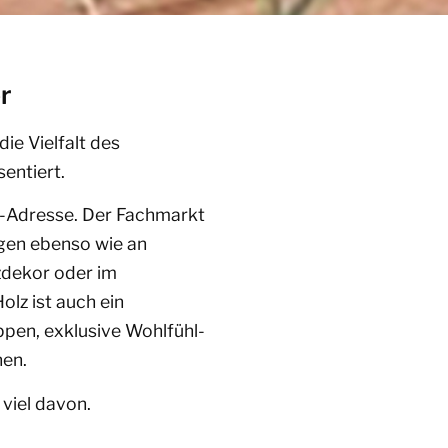
er
die Vielfalt des
entiert.
op-Adresse. Der Fachmarkt
ägen ebenso wie an
zdekor oder im
lz ist auch ein
ppen, exklusive Wohlfühl-
nen.
viel davon.