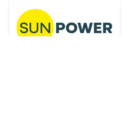
Sunpower Weserbergland
Sporleder Galabau